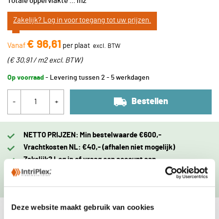
Totale oppervlakte
...
m2
Zakelijk? Log in voor toegang tot uw prijzen.
€ 96,61
Vanaf
per plaat
(
€ 30,91 / m2
excl. BTW
)
Op voorraad
- Levering tussen 2 - 5 werkdagen
Bestellen
-
+
NETTO PRIJZEN: Min bestelwaarde €600,-
Vrachtkosten NL: €40,- (afhalen niet mogelijk)
Zakelijk? Log in of vraag een account aan.
Leverdag zelf in te plannen.
Levering binnen 48u mogelijk
Deze website maakt gebruik van cookies