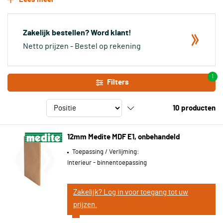
verrassingen komt te staan.
Je hebt je MDF platen van 12mm al binnen 2 tot 5 werkdagen in
huis, en in sommige gevallen zelfs nog binnen de 72 uur. Bekijk
Zakelijk bestellen? Word klant!
alle beschikbare soorten in ons assortiment en bestel vandaag
Netto prijzen - Bestel op rekening
nog!
1
Filters
10
producten
12mm Medite MDF E1, onbehandeld
Toepassing / Verlijming:
Interieur - binnentoepassing
Zakelijk? Log in voor toegang tot uw
prijzen.