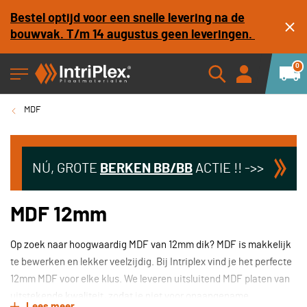
Bestel optijd voor een snelle levering na de
bouwvak. T/m 14 augustus geen leveringen.
0
MDF
NÚ, GROTE
BERKEN
BB/BB
ACTIE !! ->>
MDF 12mm
Op zoek naar hoogwaardig MDF van 12mm dik? MDF is makkelijk
te bewerken en lekker veelzijdig. Bij Intriplex vind je het perfecte
12mm MDF voor elke klus. We leveren uitsluitend MDF platen van
uitstekende kwaliteit, zodat je niet voor onaangename
Lees meer