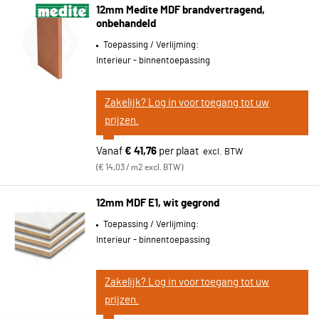
12mm Medite MDF brandvertragend,
onbehandeld
Toepassing / Verlijming:
Interieur - binnentoepassing
Zakelijk? Log in voor toegang tot uw
prijzen.
Vanaf
€ 41,76
per plaat
€ 14,03 / m2 excl. BTW
12mm MDF E1, wit gegrond
Toepassing / Verlijming:
Interieur - binnentoepassing
Zakelijk? Log in voor toegang tot uw
prijzen.