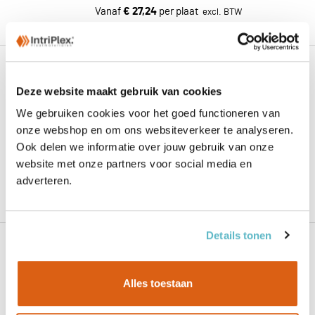
Vanaf
€ 27,24
per plaat
€ 9,15 / m2 excl. BTW
12mm MDF lakdraagfolie wit
Toepassing / Verlijming:
Deze website maakt gebruik van cookies
Interieur - binnentoepassing
We gebruiken cookies voor het goed functioneren van
onze webshop en om ons websiteverkeer te analyseren.
Zakelijk? Log in voor toegang tot uw
Ook delen we informatie over jouw gebruik van onze
prijzen.
website met onze partners voor social media en
adverteren.
Vanaf
€ 28,13
per plaat
€ 9,45 / m2 excl. BTW
Details tonen
12mm MDF V313 vochtwerend gegrond
Toepassing / Verlijming:
Interieur - binnen vochtwerend
Alles toestaan