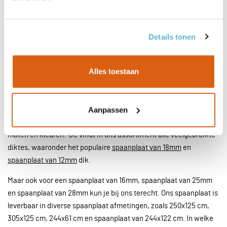
gehalte. De spaanplaten van Intriplex zijn van E1-kwaliteit. Dit
betekent dat ze een lage formaldehyde-emissie hebben en dus
hoogwaardig en veilig zijn.
Details tonen
Doordat spaanplaat gemaakt is van populierhout, is de vezelplaat
relatief licht van gewicht. Dit maakt de platen uitermate geschikt
Alles toestaan
wanneer er voor de klus lichtgewicht materiaal vereist is.
Ons assortiment spaanplaten
Aanpassen
Bij Intriplex slaag je voor spaanderplaten in diverse soorten,
maten en kleuren. Je vindt in ons assortiment alle veelgebruikte
diktes, waaronder het populaire
spaanplaat van 18mm
en
spaanplaat van 12mm
dik.
Maar ook voor een spaanplaat van 16mm, spaanplaat van 25mm
en spaanplaat van 28mm kun je bij ons terecht. Ons spaanplaat is
leverbaar in diverse spaanplaat afmetingen, zoals 250x125 cm,
305x125 cm, 244x61 cm en spaanplaat van 244x122 cm. In welke