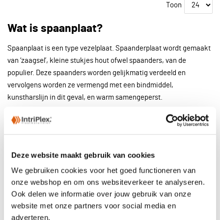
Toon
Wat is spaanplaat?
Spaanplaat is een type vezelplaat. Spaanderplaat wordt gemaakt
van ‘zaagsel’, kleine stukjes hout ofwel spaanders, van de
populier. Deze spaanders worden gelijkmatig verdeeld en
vervolgens worden ze vermengd met een bindmiddel,
kunstharslijn in dit geval, en warm samengeperst.
Eigenschappen van spaanderplaat
Doordat spaanplaat is samengesteld uit tot een plaat geperste,
Deze website maakt gebruik van cookies
losse spaanders, heeft het de neiging om snel te gaan splinteren.
Het splinteren gebeurt vooral aan de zijkanten van de spaanplaat,
We gebruiken cookies voor het goed functioneren van
dus het loont om de zijkanten af te werken met bijvoorbeeld latjes
onze webshop en om ons websiteverkeer te analyseren.
van hout of kunststof.
Ook delen we informatie over jouw gebruik van onze
website met onze partners voor social media en
De kwaliteit van de houten platen hangt af van het formalhyde-
adverteren.