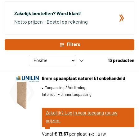
verder kan met je klus. Ons assortiment bestaat uit diverse
soorten spaanplaat, met elk zo zijn eigen kwaliteiten. Bekijk onze
Zakelijk bestellen? Word klant!
collectie online en bestel direct!
Netto prijzen - Bestel op rekening
Filters
13
producten
8mm spaanplaat naturel E1 onbehandeld
Toepassing / Verlijming:
Interieur - binnentoepassing
Zakelijk? Log in voor toegang tot uw
prijzen.
Vanaf
€ 13,67
per plaat