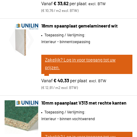
Vanaf
€ 33,62
per plaat
€ 10,76 / m2 excl. BTW
18mm spaanplaat gemelamineerd wit
Toepassing / Verlijming:
Interieur - binnentoepassing
Zakelijk? Log in voor toegang tot uw
prijzen.
Vanaf
€ 40,33
per plaat
€ 12,91 / m2 excl. BTW
10mm spaanplaat V313 met rechte kanten
Toepassing / Verlijming:
Interieur - binnen vochtwerend