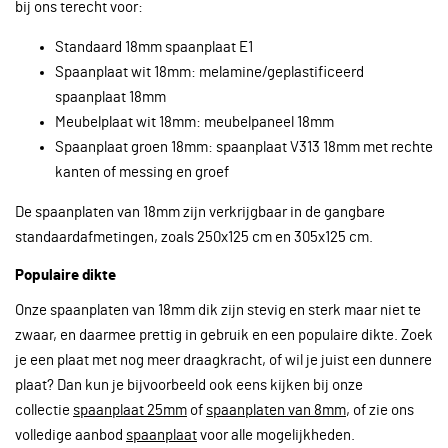
bij ons terecht voor:
Standaard 18mm spaanplaat E1
Spaanplaat wit 18mm: melamine/geplastificeerd
spaanplaat 18mm
Meubelplaat wit 18mm: meubelpaneel 18mm
Spaanplaat groen 18mm: spaanplaat V313 18mm met rechte
kanten of messing en groef
De spaanplaten van 18mm zijn verkrijgbaar in de gangbare
standaardafmetingen, zoals 250x125 cm en 305x125 cm.
Populaire dikte
Onze spaanplaten van 18mm dik zijn stevig en sterk maar niet te
zwaar, en daarmee prettig in gebruik en een populaire dikte. Zoek
je een plaat met nog meer draagkracht, of wil je juist een dunnere
plaat? Dan kun je bijvoorbeeld ook eens kijken bij onze
collectie
spaanplaat 25mm
of
spaanplaten van 8mm
, of zie ons
volledige aanbod
spaanplaat
voor alle mogelijkheden.