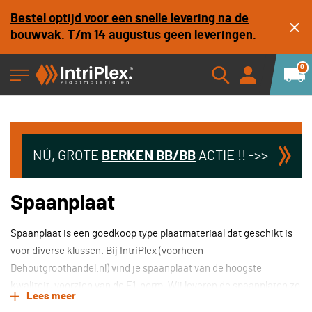
Bestel optijd voor een snelle levering na de
bouwvak. T/m 14 augustus geen leveringen.
0
NÚ, GROTE
BERKEN
BB/BB
ACTIE !! ->>
Spaanplaat
Spaanplaat is een goedkoop type plaatmateriaal dat geschikt is
voor diverse klussen. Bij IntriPlex (voorheen
Dehoutgroothandel.nl) vind je spaanplaat van de hoogste
kwaliteit, voorzien van de E1-norm. Wij leveren de spaanplaten zo
Lees meer
snel mogelijk bij je af, zodat je binnen de kortste keren weer