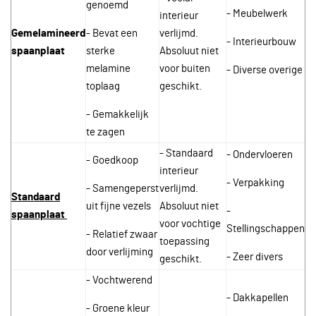
genoemd
- Meubelwerk
interieur
Gemelamineerd
- Bevat een
verlijmd.
- Interieurbouw
spaanplaat
sterke
Absoluut niet
melamine
voor buiten
- Diverse overige
toplaag
geschikt.
- Gemakkelijk
te zagen
- Standaard
- Ondervloeren
- Goedkoop
interieur
- Verpakking
- Samengeperst
verlijmd.
Standaard
uit fijne vezels
Absoluut niet
-
spaanplaat
voor vochtige
Stellingschappen
- Relatief zwaar
toepassing
door verlijming
- Zeer divers
geschikt.
- Vochtwerend
- Dakkapellen
- Groene kleur