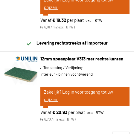
Zakelijk? Log in voor toegang tot uw
prijzen.
Vanaf
€ 19,32
per plaat
€ 6,18 / m2 excl. BTW
Levering rechtstreeks af importeur
12mm spaanplaat V313 met rechte kanten
Toepassing / Verlijming:
Interieur - binnen vochtwerend
Zakelijk? Log in voor toegang tot uw
prijzen.
Vanaf
€ 20,93
per plaat
€ 6,70 / m2 excl. BTW