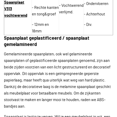
Spaanplaat
- Ondervloeren
- Vochtwerend
- Rechte kanten
V313
verlijmd.
en tong&groef
- Achterhout
vochtwerend
- 12mm en
- Div.
18mm
Spaanplaat geplastificeerd / spaanplaat
gemelamineerd
Gemelamineerde spaanplaten, ook wel gelamineerde
spaanplaten of geplastificeerde spaanplaten genoemd, zijn aan
beide zijden voorzien van een licht gestructureerd en decoratief
oppervlak. Dit oppervlak is een geïmpregneerde geperste
papierlaag, maar heeft qua uiterlijk wat weg van hard plastic.
Dankzij de decoratieve laag is de melamine spaanplaat geschikt
als meubelplaat voor betaalbare meubels. Om de zijkanten
stootvast te maken en langer mooi te houden, raden we ABS-
bandjes aan.
Spaanplaat is lastig te verven. Wil je een meubelplaat in wit, een