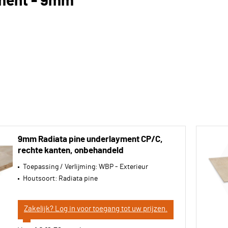
ment - 9mm
9mm Radiata pine underlayment CP/C,
rechte kanten, onbehandeld
Toepassing / Verlijming:
WBP - Exterieur
Houtsoort:
Radiata pine
Zakelijk? Log in voor toegang tot uw prijzen.