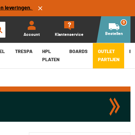
en leveringen.
0
Bestellen
Account
Klantenservice
EL
TRESPA
HPL
BOARDS
OUTLET
B
PLATEN
PARTIJEN