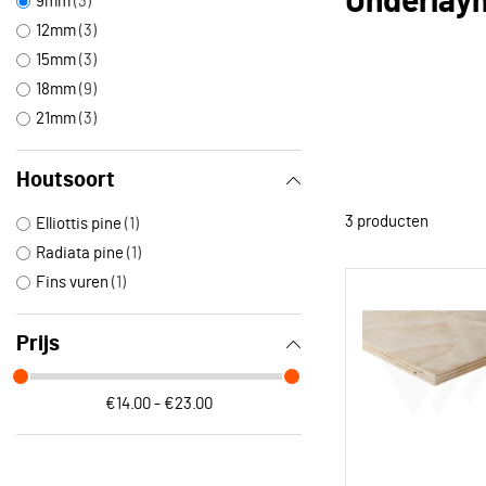
Underlay
9mm
3
12mm
3
15mm
3
18mm
9
21mm
3
Houtsoort
3
producten
Elliottis pine
1
Radiata pine
1
Fins vuren
1
Prijs
€14.00 - €23.00