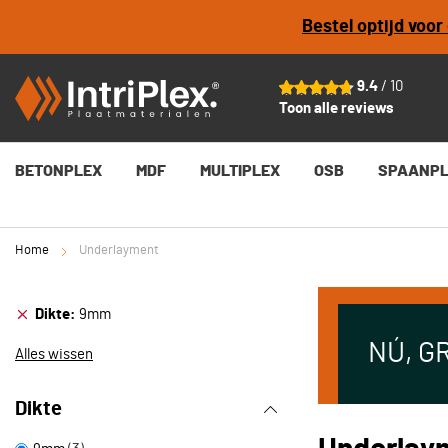
Bestel optijd voo
9.4
/ 10
Toon alle reviews
BETONPLEX
MDF
MULTIPLEX
OSB
SPAANP
Home
Underlayment
Dikte
9mm
NÚ, G
Alles wissen
Dikte