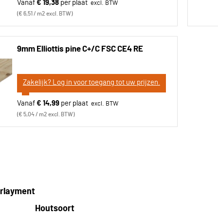
Vanaf
€ 19,38
per plaat
€ 6,51 / m2 excl. BTW
9mm Elliottis pine C+/C FSC CE4 RE
Zakelijk? Log in voor toegang tot uw prijzen.
Vanaf
€ 14,99
per plaat
€ 5,04 / m2 excl. BTW
erlayment
Houtsoort