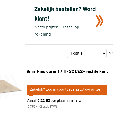
Zakelijk bestellen? Word
klant!
Netto prijzen - Bestel op
rekening
9mm Fins vuren II/III FSC CE2+ rechte kant
Zakelijk? Log in voor toegang tot uw prijzen.
Vanaf
€ 22,52
per plaat
€ 7,56 / m2 excl. BTW