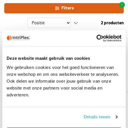
1
Filters
2
producten
6mm ROCKPANEL zwartgrijs RAL 7021
305x120cm
Deze website maakt gebruik van cookies
Zakelijk? Log in voor toegang tot uw
We gebruiken cookies voor het goed functioneren van
prijzen.
onze webshop en om ons websiteverkeer te analyseren.
Ook delen we informatie over jouw gebruik van onze
€ 356,99
website met onze partners voor social media en
adverteren.
8mm ROCKPANEL zwartgrijs RAL 7021
305x120cm
Details tonen
Zakelijk? Log in voor toegang tot uw