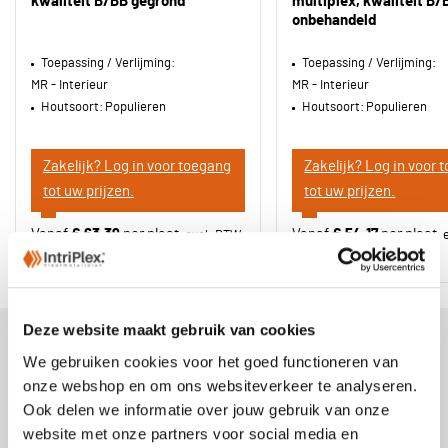
kwaliteit B/BB gegrond
multiplex, kwaliteit B/
onbehandeld
Toepassing / Verlijming:
Toepassing / Verlijming:
MR - Interieur
MR - Interieur
Houtsoort:
Populieren
Houtsoort:
Populieren
Zakelijk? Log in voor toegang
Zakelijk? Log in voor 
tot uw prijzen.
tot uw prijzen.
Vanaf
€ 63,39
per plaat
Vanaf
€ 54,17
per plaat
€ 20,78 / m2 excl. BTW
€ 17,76 / m2 excl. BTW
Deze website maakt gebruik van cookies
We gebruiken cookies voor het goed functioneren van
onze webshop en om ons websiteverkeer te analyseren.
Ook delen we informatie over jouw gebruik van onze
website met onze partners voor social media en