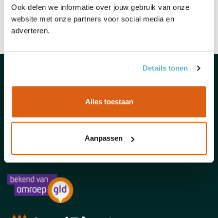
Ook delen we informatie over jouw gebruik van onze
Geen producten gevonden voor deze selectie.
website met onze partners voor social media en
adverteren.
Details tonen
KLANTENSERVICE
INFORMATIE
Alles toestaan
SOCIAL MEDIA
ERVARINGEN VAN ANDEREN
Aanpassen
9.4
/ 10
Toon alle reviews