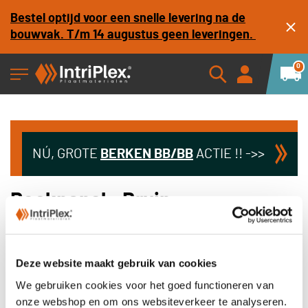
Bestel optijd voor een snelle levering na de
bouwvak. T/m 14 augustus geen leveringen.
0
NÚ, GROTE
BERKEN
BB/BB
ACTIE !! ->>
Rockpanel - Bruin
Zakelijk bestellen? Word klant!
Deze website maakt gebruik van cookies
Netto prijzen - Bestel op rekening
We gebruiken cookies voor het goed functioneren van
onze webshop en om ons websiteverkeer te analyseren.