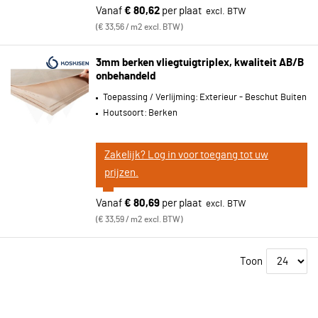
Vanaf
€ 80,62
per plaat
€ 33,56 / m2 excl. BTW
3mm berken vliegtuigtriplex, kwaliteit AB/B
onbehandeld
Toepassing / Verlijming:
Exterieur - Beschut Buiten
Houtsoort:
Berken
Zakelijk? Log in voor toegang tot uw
prijzen.
Vanaf
€ 80,69
per plaat
€ 33,59 / m2 excl. BTW
Toon