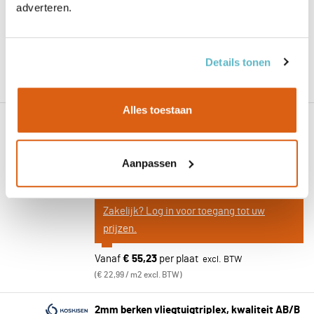
adverteren.
Zakelijk? Log in voor toegang tot uw
prijzen.
Details tonen
Vanaf
€ 58,76
per plaat
€ 24,46 / m2 excl. BTW
Alles toestaan
1.5mm berken vliegtuigtriplex, kwaliteit
AB/B onbehandeld
Toepassing / Verlijming:
Exterieur - Beschut Buiten
Aanpassen
Houtsoort:
Berken
Zakelijk? Log in voor toegang tot uw
prijzen.
Vanaf
€ 55,23
per plaat
€ 22,99 / m2 excl. BTW
2mm berken vliegtuigtriplex, kwaliteit AB/B