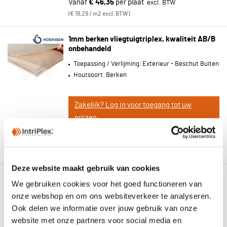
Vanaf
€ 46,35
per plaat
€ 19,29 / m2 excl. BTW
1mm berken vliegtuigtriplex, kwaliteit AB/B
onbehandeld
Toepassing / Verlijming:
Exterieur - Beschut Buiten
Houtsoort:
Berken
Zakelijk? Log in voor toegang tot uw
prijzen.
Vanaf
€ 56,81
per plaat
€ 23,65 / m2 excl. BTW
Deze website maakt gebruik van cookies
1.2mm berken vliegtuigtriplex, kwaliteit
We gebruiken cookies voor het goed functioneren van
AB/B onbehandeld
onze webshop en om ons websiteverkeer te analyseren.
Toepassing / Verlijming:
Exterieur - Beschut Buiten
Ook delen we informatie over jouw gebruik van onze
Houtsoort:
Berken
website met onze partners voor social media en