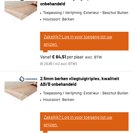
onbehandeld
Toepassing / Verlijming:
Exterieur - Beschut Buiten
Houtsoort:
Berken
Zakelijk? Log in voor toegang tot uw
prijzen.
Vanaf
€ 64,51
per plaat
€ 26,85 / m2 excl. BTW
2.5mm berken vliegtuigtriplex, kwaliteit
AB/B onbehandeld
Toepassing / Verlijming:
Exterieur - Beschut Buiten
Houtsoort:
Berken
Zakelijk? Log in voor toegang tot uw
prijzen.