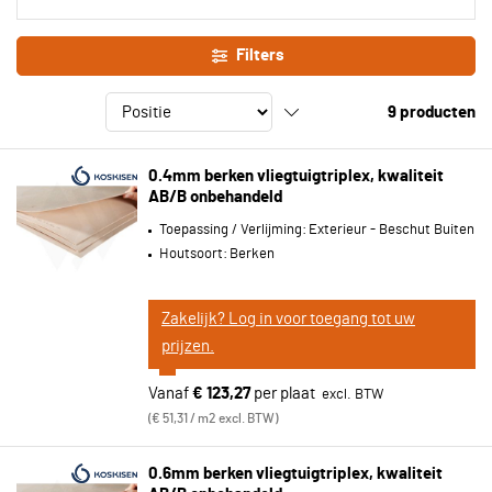
Filters
9
producten
0.4mm berken vliegtuigtriplex, kwaliteit
AB/B onbehandeld
Toepassing / Verlijming:
Exterieur - Beschut Buiten
Houtsoort:
Berken
Zakelijk? Log in voor toegang tot uw
prijzen.
Vanaf
€ 123,27
per plaat
€ 51,31 / m2 excl. BTW
0.6mm berken vliegtuigtriplex, kwaliteit