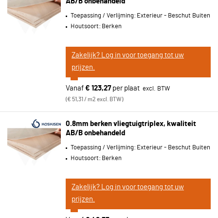
AB/B onbehandeld
Toepassing / Verlijming:
Exterieur - Beschut Buiten
Houtsoort:
Berken
Zakelijk? Log in voor toegang tot uw
prijzen.
Vanaf
€ 123,27
per plaat
€ 51,31 / m2 excl. BTW
0.8mm berken vliegtuigtriplex, kwaliteit
AB/B onbehandeld
Toepassing / Verlijming:
Exterieur - Beschut Buiten
Houtsoort:
Berken
Zakelijk? Log in voor toegang tot uw
prijzen.