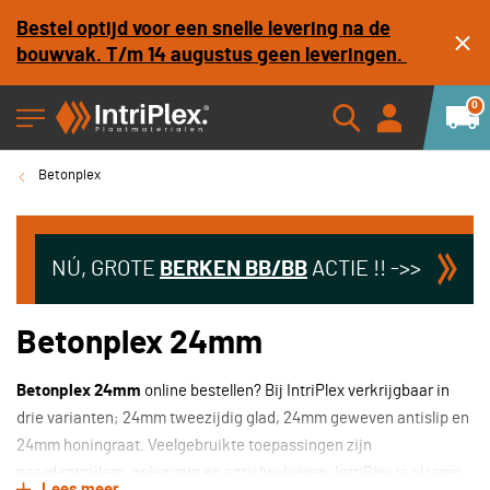
Bestel optijd voor een snelle levering na de
bouwvak. T/m 14 augustus geen leveringen.
0
Betonplex
NÚ, GROTE
BERKEN
BB/BB
ACTIE !! ->>
Betonplex 24mm
Betonplex 24mm
online bestellen? Bij IntriPlex verkrijgbaar in
drie varianten; 24mm tweezijdig glad, 24mm geweven antislip en
24mm honingraat. Veelgebruikte toepassingen zijn
paardentrailers, opleggers en antislipvloeren. IntriPlex is al jaren
Lees meer