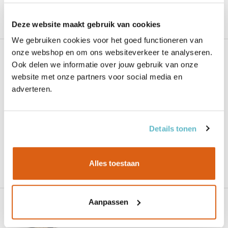
Vanaf
€ 122,12
per plaat
Deze website maakt gebruik van cookies
€ 39,08 / m2 excl. BTW
We gebruiken cookies voor het goed functioneren van
24mm FORTODECK berken betonplex
onze webshop en om ons websiteverkeer te analyseren.
donkerbruin antislip geweven
Ook delen we informatie over jouw gebruik van onze
website met onze partners voor social media en
Kleur:
Donkerbruin
Toepassing / Verlijming:
Exterieur - Beschut buiten
adverteren.
Houtsoort:
Berken
Details tonen
Zakelijk? Log in voor toegang tot uw
prijzen.
Alles toestaan
Vanaf
€ 125,52
per plaat
€ 40,17 / m2 excl. BTW
24mm FORTODECK berken betonplex
Aanpassen
donkerbruin honingraat antislip
Kleur:
Donkerbruin