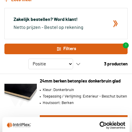
toonaangevend in de plaatmaterialenbranche, met passie en de
juiste kennis.
Betonplex
vandaag bestellen? Binnen 2 tot 3
werkdagen al in huis.
Zakelijk bestellen? Word klant!
Netto prijzen - Bestel op rekening
1
Filters
3
producten
24mm berken betonplex donkerbruin glad
Kleur:
Donkerbruin
Toepassing / Verlijming:
Exterieur - Beschut buiten
Houtsoort:
Berken
Zakelijk? Log in voor toegang tot uw
prijzen.