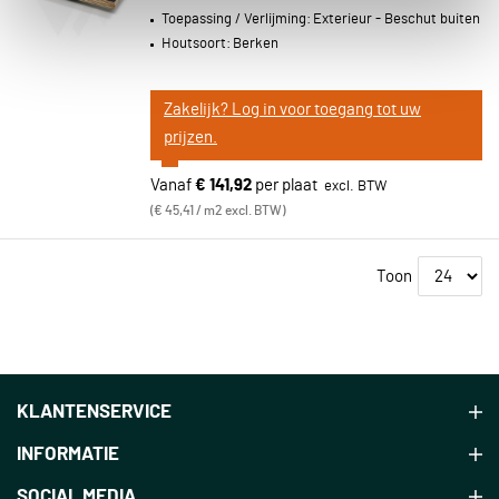
Toepassing / Verlijming:
Exterieur - Beschut buiten
Houtsoort:
Berken
Zakelijk? Log in voor toegang tot uw
prijzen.
Vanaf
€ 141,92
per plaat
€ 45,41 / m2 excl. BTW
Toon
KLANTENSERVICE
INFORMATIE
SOCIAL MEDIA