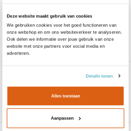
Toepassing / Verlijming:
Exterieur
Houtsoort:
Elliottis pine
Deze website maakt gebruik van cookies
We gebruiken cookies voor het goed functioneren van
Zakelijk? Log in voor toegang tot uw
onze webshop en om ons websiteverkeer te analyseren.
prijzen.
Ook delen we informatie over jouw gebruik van onze
website met onze partners voor social media en
Vanaf
€ 23,28
per plaat
adverteren.
€ 7,82 / m2 excl. BTW
15mm Fins vuren II/III FSC CE2+ rechte kant
Details tonen
Zakelijk? Log in voor toegang tot uw
Alles toestaan
prijzen.
Vanaf
€ 34,20
per plaat
€ 11,49 / m2 excl. BTW
Aanpassen