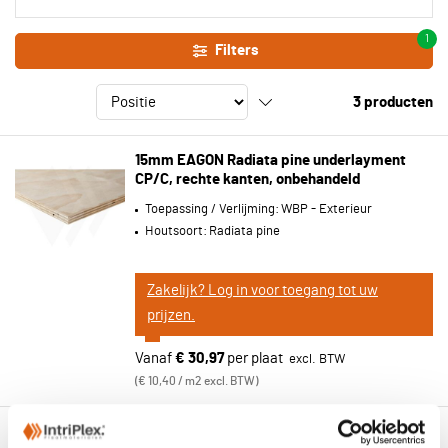
1
Filters
3
producten
15mm EAGON Radiata pine underlayment
CP/C, rechte kanten, onbehandeld
Toepassing / Verlijming:
WBP - Exterieur
Houtsoort:
Radiata pine
Zakelijk? Log in voor toegang tot uw
prijzen.
Vanaf
€ 30,97
per plaat
€ 10,40 / m2 excl. BTW
15mm Elliottis pine C+/C FSC CE4 RE