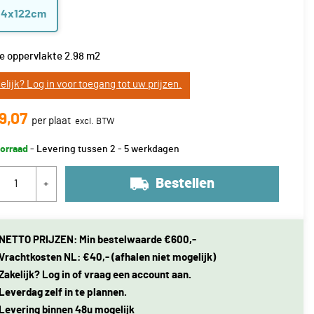
44x122cm
e oppervlakte
2.98
m2
elijk? Log in voor toegang tot uw prijzen.
9,07
per plaat
orraad
- Levering tussen 2 - 5 werkdagen
Bestellen
+
NETTO PRIJZEN: Min bestelwaarde €600,-
Vrachtkosten NL: €40,- (afhalen niet mogelijk)
Zakelijk? Log in of vraag een account aan.
Leverdag zelf in te plannen.
Levering binnen 48u mogelijk