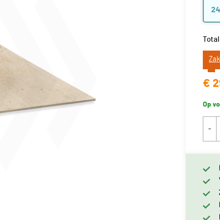
2
Total
Zak
€ 2
Op vo
-