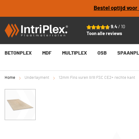
Bestel optijd voo
12mm Fins vuren II/III FSC CE2+ rechte kant
Vanaf
€ 29,07
per plaat
9.4
/ 10
Toon alle reviews
BETONPLEX
MDF
MULTIPLEX
OSB
SPAANP
Home
Underlayment
12mm Fins vuren II/III FSC CE2+ rechte kant