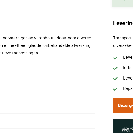
Leverin
, vervaardigd van vurenhout, ideaal voor diverse
Transport 
en en heeft een gladde, onbehandelde afwerking,
u verzeker
ratieve toepassingen.
Lever
Iede
Lever
Bepaa
Bezorg