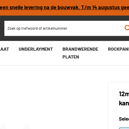
r een snelle levering na de bouwvak. T/m 14 augustus ge
LAAT
UNDERLAYMENT
BRANDWERENDE
ROCKPAN
PLATEN
12m
kan
Sele