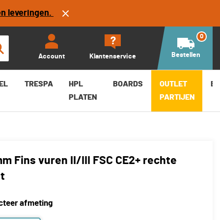
en leveringen.
Bestellen
-
+
0
Bestellen
Account
Klantenservice
EL
TRESPA
HPL
BOARDS
OUTLET
B
PLATEN
PARTIJEN
m Fins vuren II/III FSC CE2+ rechte
t
cteer afmeting