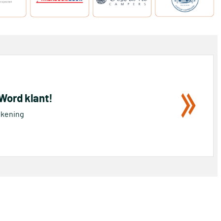
 Word klant!
rekening