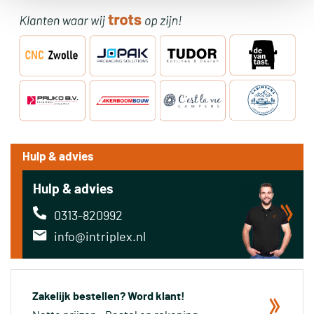
Hulp & advies
Hulp & advies
0313-820992
info@intriplex.nl
Zakelijk bestellen? Word klant!