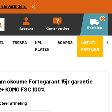
en leveringen.
Bestellen
-
+
0
Bestellen
Account
Klantenservice
EL
TRESPA
HPL
BOARDS
OUTLET
B
PLATEN
PARTIJEN
m okoume Fortogarant 15jr garantie
2+ KOMO FSC 100%
cteer afmeting