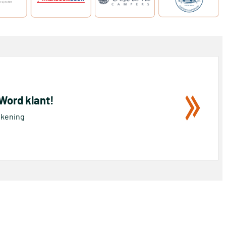
 Word klant!
rekening