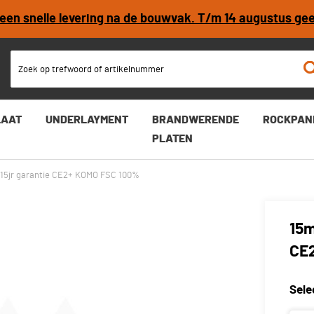
r een snelle levering na de bouwvak. T/m 14 augustus ge
SC 100%
LAAT
UNDERLAYMENT
BRANDWERENDE
ROCKPAN
PLATEN
15jr garantie CE2+ KOMO FSC 100%
15m
CE
Sele