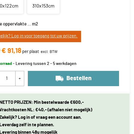
50x122cm
310x153cm
e oppervlakte
...
m2
elijk? Log in voor toegang tot uw prijzen.
€ 91,18
f
per plaat
orraad
- Levering tussen 2 - 5 werkdagen
Bestellen
+
NETTO PRIJZEN: Min bestelwaarde €600,-
Vrachtkosten NL: €40,- (afhalen niet mogelijk)
Zakelijk? Log in of vraag een account aan.
Leverdag zelf in te plannen.
Levering binnen 48u mogelijk