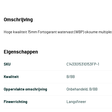
Omschrijving
Hoge kwaliteit 15mm Fortogarant watervast (WBP) okoume multiplex 
Eigenschappen
SKU
C1433015310153FP-1
Kwaliteit
B/BB
Oppervlakte omschrijving
Onbehandeld, B/BB
Fineerrichting
Langsfineer