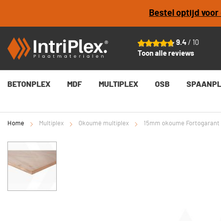
Bestel optijd voo
15mm okoume Fortogarant 15jr garantie CE2+ KOMO F
Vanaf
€ 91,18
per plaat
9.4
/ 10
Toon alle reviews
BETONPLEX
MDF
MULTIPLEX
OSB
SPAANP
Home
Multiplex
Okoumé multiplex
15mm okoume Fortogarant 