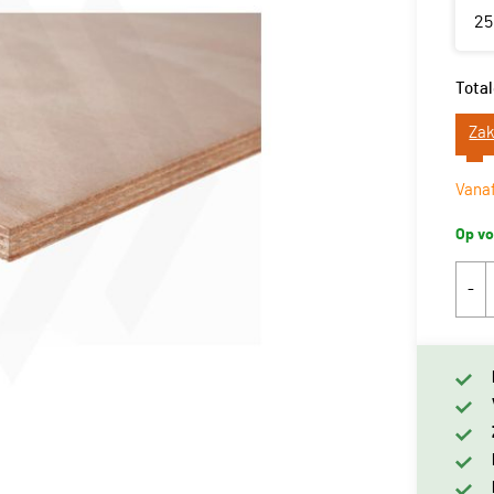
2
Total
Zak
Vana
Op vo
-