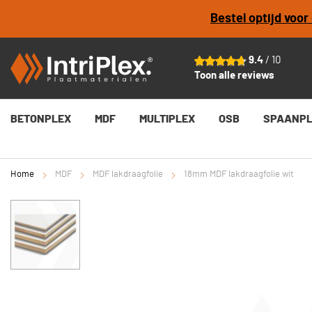
Bestel optijd voo
18mm MDF lakdraagfolie wit
Vanaf
€ 35,99
per plaat
9.4
/ 10
Toon alle reviews
BETONPLEX
MDF
MULTIPLEX
OSB
SPAANP
Home
MDF
MDF lakdraagfolie
18mm MDF lakdraagfolie wit