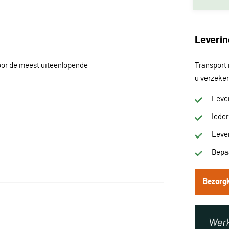
Leverin
oor de meest uiteenlopende
Transport 
u verzeker
Lever
Iede
Lever
Bepaa
Bezorg