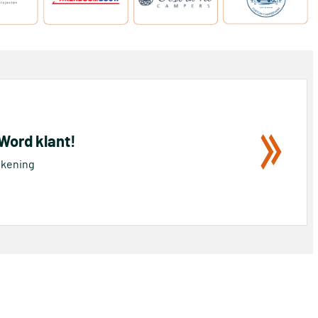
 Word klant!
rekening