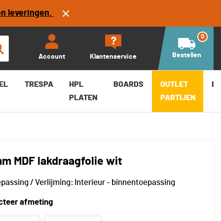
en leveringen.
Bestellen
-
+
0
Bestellen
Account
Klantenservice
EL
TRESPA
HPL
BOARDS
OUTLET
B
PLATEN
PARTIJEN
m MDF lakdraagfolie wit
passing / Verlijming:
Interieur - binnentoepassing
cteer afmeting