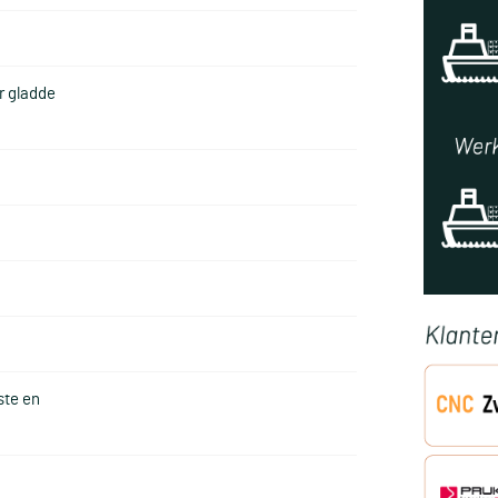
r gladde
g
te en