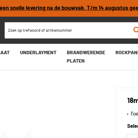
r een snelle levering na de bouwvak. T/m 14 augustus ge
LAAT
UNDERLAYMENT
BRANDWERENDE
ROCKPAN
PLATEN
18m
Toe
Sele