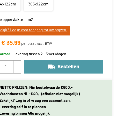
44x122cm
305x122cm
e oppervlakte
...
m2
elijk? Log in voor toegang tot uw prijzen.
€ 35,99
f
per plaat
orraad
- Levering tussen 2 - 5 werkdagen
Bestellen
+
NETTO PRIJZEN: Min bestelwaarde €600,-
Vrachtkosten NL: €40,- (afhalen niet mogelijk)
Zakelijk? Log in of vraag een account aan.
Leverdag zelf in te plannen.
Levering binnen 48u mogelijk