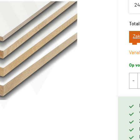
2
Total
Zak
Vana
Op vo
-