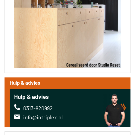
Hulp & advies
Hulp & advies
0313-820992
info@intriplex.nl