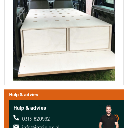
Hulp & advies
Hulp & advies
0313-820992
info@intriplex.nl