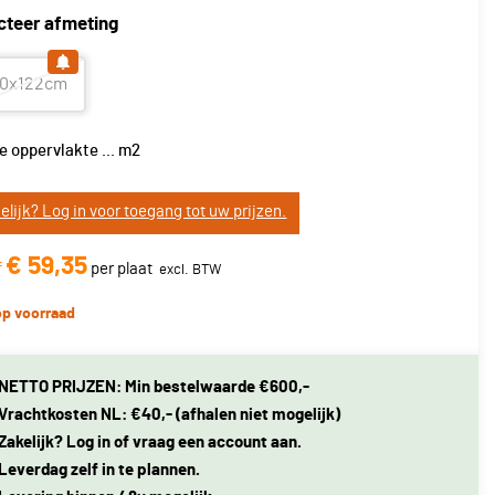
cteer afmeting
50x122cm
e oppervlakte
...
m2
elijk? Log in voor toegang tot uw prijzen.
€ 59,35
f
per plaat
op voorraad
NETTO PRIJZEN: Min bestelwaarde €600,-
Vrachtkosten NL: €40,- (afhalen niet mogelijk)
Zakelijk? Log in of vraag een account aan.
Leverdag zelf in te plannen.