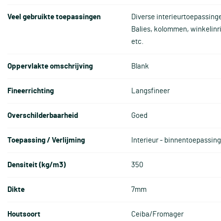
Veel gebruikte toepassingen
Diverse interieurtoepassing
Balies, kolommen, winkelinr
etc.
Oppervlakte omschrijving
Blank
Fineerrichting
Langsfineer
Overschilderbaarheid
Goed
Toepassing / Verlijming
Interieur - binnentoepassin
Densiteit (kg/m3)
350
Dikte
7mm
Houtsoort
Ceiba/Fromager