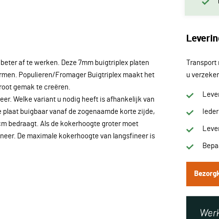
Leverin
 beter af te werken. Deze 7mm buigtriplex platen
Transport 
vormen. Populieren/Fromager Buigtriplex maakt het
u verzeker
root gemak te creëren.
Lever
eer. Welke variant u nodig heeft is afhankelijk van
e plaat buigbaar vanaf de zogenaamde korte zijde,
Iede
cm bedraagt. Als de kokerhoogte groter moet
Lever
ineer. De maximale kokerhoogte van langsfineer is
Bepaa
Bezorg