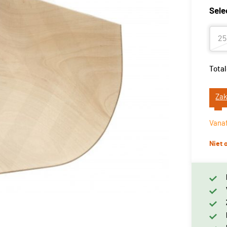
Sele
2
Total
Zak
Vana
Niet 