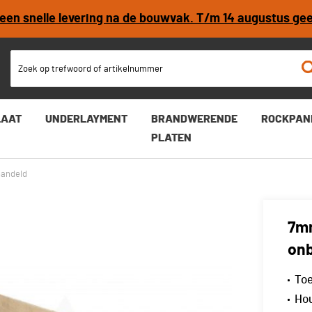
r een snelle levering na de bouwvak. T/m 14 augustus ge
LAAT
UNDERLAYMENT
BRANDWERENDE
ROCKPAN
PLATEN
handeld
7mm
on
Toe
Hou