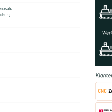
en zoals
ichting,
g