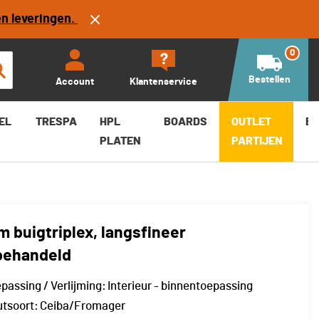
en leveringen.
0
Bestellen
Account
Klantenservice
EL
TRESPA
HPL
BOARDS
OUTLET
B
PLATEN
PARTIJEN
 buigtriplex, langsfineer
behandeld
passing / Verlijming:
Interieur - binnentoepassing
tsoort:
Ceiba/Fromager