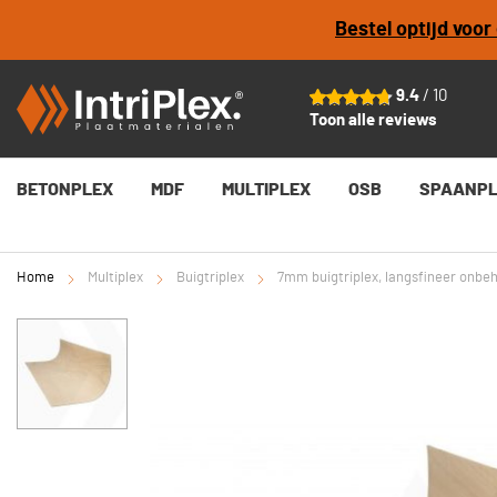
Bestel optijd voo
9.4
/ 10
Toon alle reviews
BETONPLEX
MDF
MULTIPLEX
OSB
SPAANP
Home
Multiplex
Buigtriplex
7mm buigtriplex, langsfineer onbe