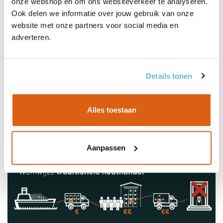
onze webshop en om ons websiteverkeer te analyseren.
Eigenschappen
Ook delen we informatie over jouw gebruik van onze
website met onze partners voor social media en
Documenten
adverteren.
Levering
Details tonen
Alles toestaan
Aanpassen