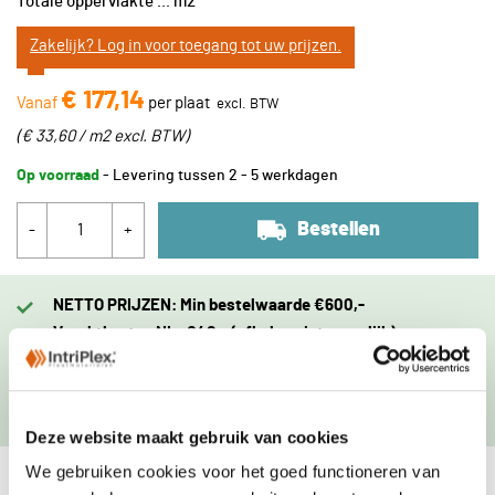
Totale oppervlakte
...
m2
Zakelijk? Log in voor toegang tot uw prijzen.
€ 177,14
Vanaf
per plaat
(
€ 33,60 / m2
excl. BTW
)
Op voorraad
- Levering tussen 2 - 5 werkdagen
Bestellen
-
+
NETTO PRIJZEN: Min bestelwaarde €600,-
Vrachtkosten NL: €40,- (afhalen niet mogelijk)
Zakelijk? Log in of vraag een account aan.
Leverdag zelf in te plannen.
Levering binnen 48u mogelijk
Deze website maakt gebruik van cookies
We gebruiken cookies voor het goed functioneren van