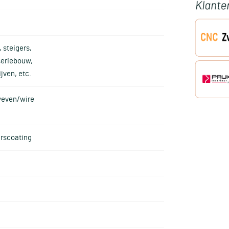
 steigers,
seriebouw,
jven, etc.
eweven/wire
arscoating