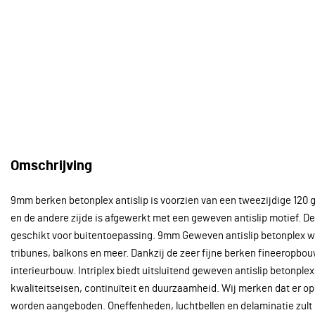
Omschrijving
9mm berken betonplex antislip is voorzien van een tweezijdige 120 gr
en de andere zijde is afgewerkt met een geweven antislip motief. De 
geschikt voor buitentoepassing. 9mm Geweven antislip betonplex wor
tribunes, balkons en meer. Dankzij de zeer fijne berken fineeropbou
interieurbouw. Intriplex biedt uitsluitend geweven antislip betonpl
kwaliteitseisen, continuïteit en duurzaamheid. Wij merken dat er o
worden aangeboden. Oneffenheden, luchtbellen en delaminatie zult u 