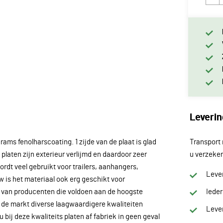
Leverin
ams fenolharscoating. 1 zijde van de plaat is glad
Transport 
platen zijn exterieur verlijmd en daardoor zeer
u verzeker
dt veel gebruikt voor trailers, aanhangers,
Lever
w is het materiaal ook erg geschikt voor
ex van producenten die voldoen aan de hoogste
Iede
p de markt diverse laagwaardigere kwaliteiten
Lever
bij deze kwaliteits platen af fabriek in geen geval