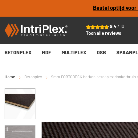
Bestel optijd voo
9mm FORTODECK berken betonplex donkerbruin antis
Vanaf
€ 62,76
per plaat
9.4
/ 10
Toon alle reviews
BETONPLEX
MDF
MULTIPLEX
OSB
SPAANP
Home
Betonplex
9mm FORTODECK berken betonplex donkerbruin a