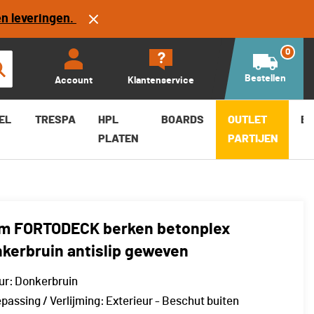
en leveringen.
Bestellen
-
+
0
Bestellen
Account
Klantenservice
EL
TRESPA
HPL
BOARDS
OUTLET
B
PLATEN
PARTIJEN
m FORTODECK berken betonplex
kerbruin antislip geweven
ur:
Donkerbruin
passing / Verlijming:
Exterieur - Beschut buiten