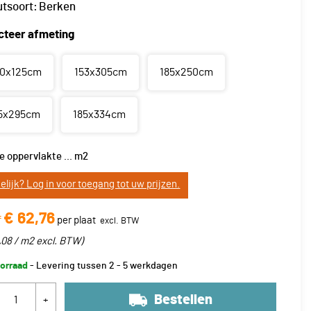
tsoort:
Berken
cteer afmeting
0x125cm
153x305cm
185x250cm
5x295cm
185x334cm
e oppervlakte
...
m2
elijk? Log in voor toegang tot uw prijzen.
€ 62,76
f
per plaat
,08 / m2
excl. BTW
)
orraad
- Levering tussen 2 - 5 werkdagen
Bestellen
+