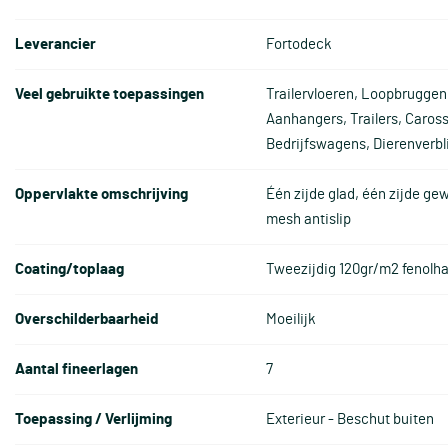
Leverancier
Fortodeck
Veel gebruikte toepassingen
Trailervloeren, Loopbruggen,
Aanhangers, Trailers, Caros
Bedrijfswagens, Dierenverbli
Oppervlakte omschrijving
Één zijde glad, één zijde g
mesh antislip
Coating/toplaag
Tweezijdig 120gr/m2 fenolh
Overschilderbaarheid
Moeilijk
Aantal fineerlagen
7
Toepassing / Verlijming
Exterieur - Beschut buiten