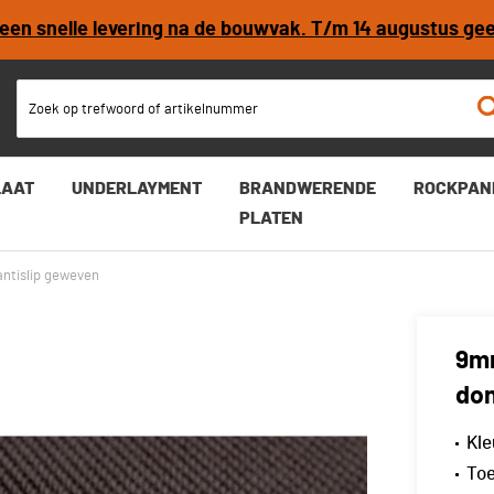
r een snelle levering na de bouwvak. T/m 14 augustus ge
lip geweven
LAAT
UNDERLAYMENT
BRANDWERENDE
ROCKPAN
PLATEN
ntislip geweven
9m
don
Kle
Toe