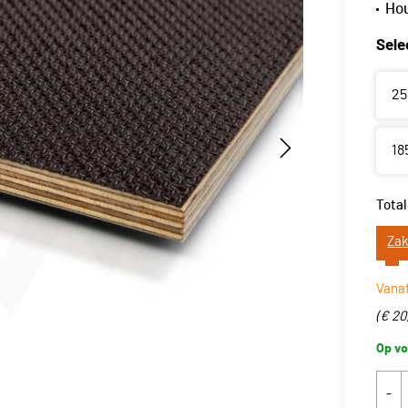
Hou
Sele
25
18
Total
Zak
Vana
(
€ 20
Op vo
-