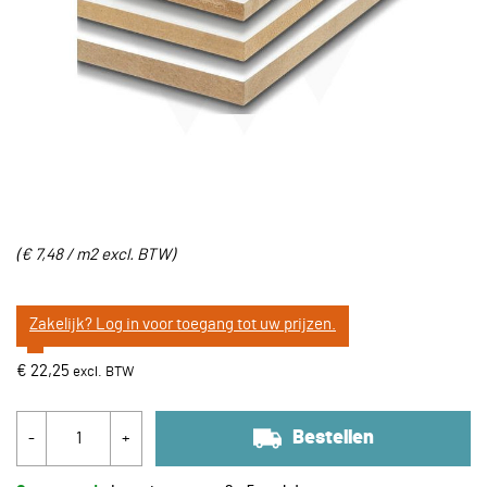
(
€ 7,48 / m2
excl. BTW
)
Zakelijk? Log in voor toegang tot uw prijzen.
€ 22,25
Bestellen
-
+