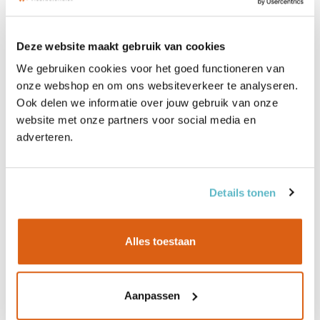
Deze website maakt gebruik van cookies
We gebruiken cookies voor het goed functioneren van
onze webshop en om ons websiteverkeer te analyseren.
Ook delen we informatie over jouw gebruik van onze
website met onze partners voor social media en
adverteren.
Details tonen
CP/CP:
Grote noesten en kwasten zijn door proppen vervangen.
Natuurlijke verkleuringen vormen geen reden tot afkeur. Splitjes
en andere 'cosmetische' foutjes zijn toegestaan. Kwalitatieve
Alles toestaan
plaat, maar niet geschikt voor zichtwerk. Wordt veelal toegepast
in niet-zichtwerk bouwtoepassingen, verpakkingen en om te
beplakken met bijvoorbeeld HPL.
Aanpassen
AB/B:
Foutloze binnenfineren! De AB-zijde is nagenoeg foutloos.