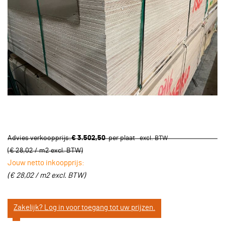
Advies verkoopprijs:
€ 3.502,50
per plaat
(
€ 28,02 / m2
excl. BTW
)
Jouw netto inkoopprijs:
(
€ 28,02 / m2
excl. BTW
)
Zakelijk? Log in voor toegang tot uw prijzen.