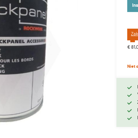
In
Zak
€ 81,
Niet 