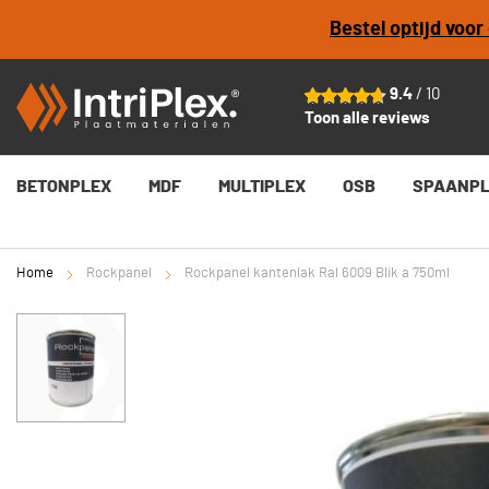
Bestel optijd voo
9.4
/ 10
Toon alle reviews
BETONPLEX
MDF
MULTIPLEX
OSB
SPAANP
Home
Rockpanel
Rockpanel kantenlak Ral 6009 Blik a 750ml