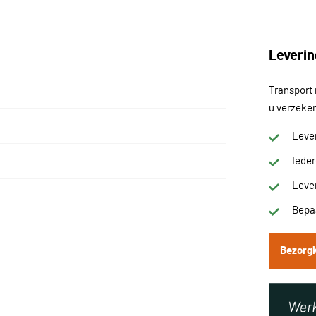
Leverin
Transport 
u verzeker
Lever
Iede
Lever
Bepaa
Bezorg