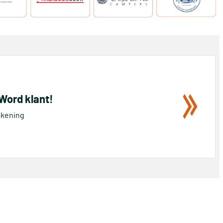
 Word klant!
rekening