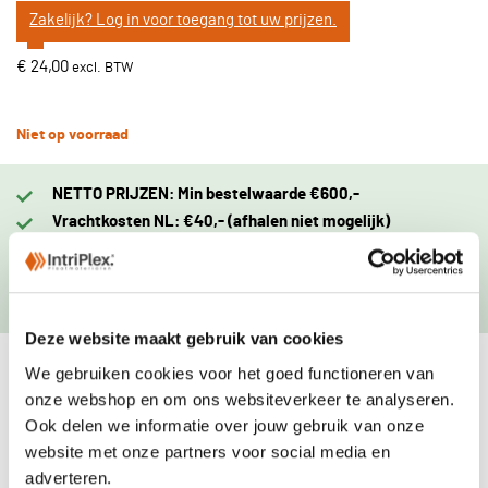
Zakelijk? Log in voor toegang tot uw prijzen.
€ 24,00
Niet op voorraad
NETTO PRIJZEN: Min bestelwaarde €600,-
Vrachtkosten NL: €40,- (afhalen niet mogelijk)
Zakelijk? Log in of vraag een account aan.
Leverdag zelf in te plannen.
Levering binnen 48u mogelijk
Deze website maakt gebruik van cookies
We gebruiken cookies voor het goed functioneren van
Eigenschappen
onze webshop en om ons websiteverkeer te analyseren.
Ook delen we informatie over jouw gebruik van onze
Levering
website met onze partners voor social media en
adverteren.