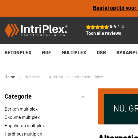
Bestel optijd voo
9.4
/ 10
Toon alle reviews
BETONPLEX
MDF
MULTIPLEX
OSB
SPAANP
Home
Multiplex
Alternatieven berken multiplex
Categorie
NÚ, G
Berken multiplex
Okoumé multiplex
Populieren multiplex
Hardhout multiplex