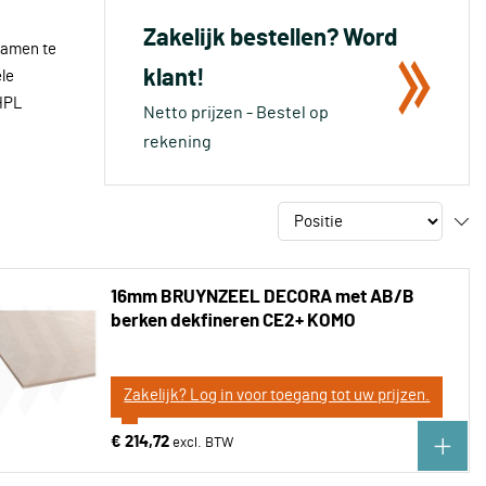
Zakelijk bestellen? Word
 samen te
klant!
ele
 HPL
Netto prijzen - Bestel op
rekening
16mm BRUYNZEEL DECORA met AB/B
berken dekfineren CE2+ KOMO
Zakelijk? Log in voor toegang tot uw prijzen.
€ 214,72