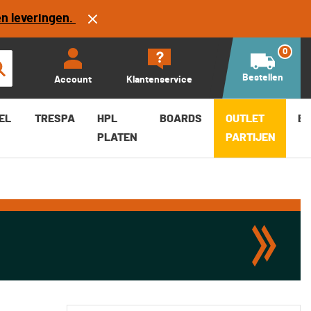
en leveringen.
0
Bestellen
Account
Klantenservice
EL
TRESPA
HPL
BOARDS
OUTLET
B
PLATEN
PARTIJEN