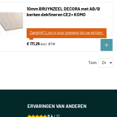
10mm BRUYNZEEL DECORA met AB/B
berken dekfineren CE2+ KOMO
Zakelijk? Log in voor toegang tot uw prijzen.
€ 171,29
Toon
ERVARINGEN VAN ANDEREN
9.4
/ 10