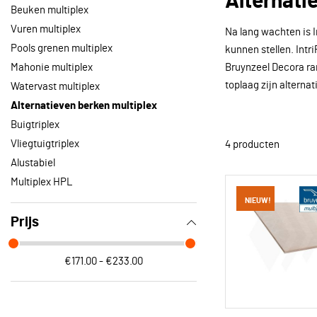
Alternati
Beuken multiplex
Vuren multiplex
Na lang wachten is I
Pools grenen multiplex
kunnen stellen. Intri
Mahonie multiplex
Bruynzeel Decora ra
toplaag zijn alterna
Watervast multiplex
Alternatieven berken multiplex
Buigtriplex
Vliegtuigtriplex
4
producten
Alustabiel
Multiplex HPL
NIEUW!
Prijs
€171.00 - €233.00