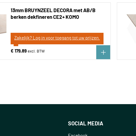
13mm BRUYNZEEL DECORA met AB/B
berken dekfineren CE2+ KOMO
Zakelijk? Log in voor toegang tot uw prijzen.
€ 179,89
SOCIAL MEDIA
Facebook