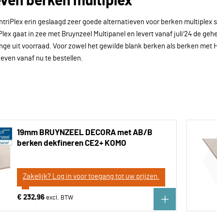
even berken multiplex
ntriPlex erin geslaagd zeer goede alternatieven voor berken multiplex
Plex gaat in zee met Bruynzeel Multipanel en levert vanaf juli'24 de geh
nge uit voorraad. Voor zowel het gewilde blank berken als berken met
tieven vanaf nu te bestellen.
19mm BRUYNZEEL DECORA met AB/B
berken dekfineren CE2+ KOMO
Zakelijk? Log in voor toegang tot uw prijzen.
€ 232,96