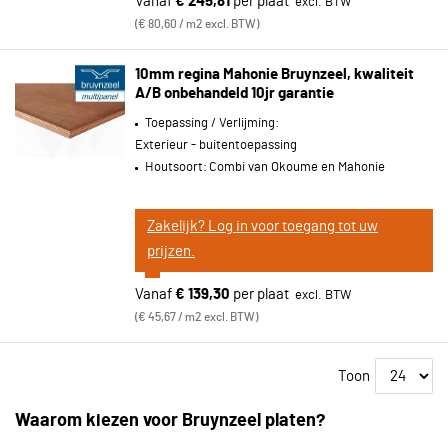
Vanaf
€ 245,81
per plaat
€ 80,60 / m2 excl. BTW
10mm regina Mahonie Bruynzeel, kwaliteit
A/B onbehandeld 10jr garantie
Toepassing / Verlijming:
Exterieur - buitentoepassing
Houtsoort:
Combi van Okoume en Mahonie
Zakelijk? Log in voor toegang tot uw
prijzen.
Vanaf
€ 139,30
per plaat
€ 45,67 / m2 excl. BTW
Toon
Waarom kiezen voor Bruynzeel platen?