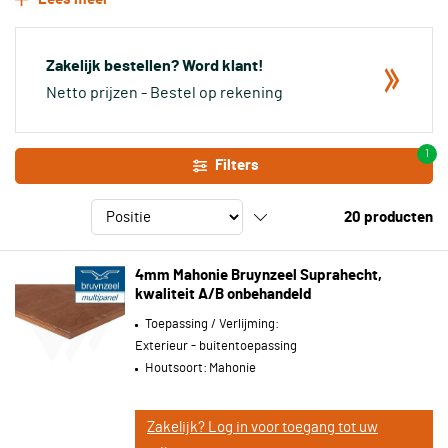
handmatig zijn geselecteerd. In de categorie Bruynzeel vindt u
Supra hecht, Multipaint, Regina en Multi Groove. Bij alle 4 de
platen is deze werkwijze toegepast. Uiteraard ligt de prijs van
Zakelijk bestellen? Word klant!
deze platen een stukje duurder dan de ‘standaard’ multiplex
Netto prijzen - Bestel op rekening
platen.
1
Filters
20
producten
4mm Mahonie Bruynzeel Suprahecht,
kwaliteit A/B onbehandeld
Toepassing / Verlijming:
Exterieur - buitentoepassing
Houtsoort:
Mahonie
Zakelijk? Log in voor toegang tot uw