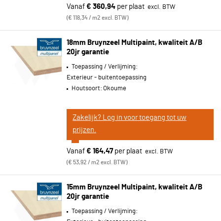
Vanaf
€ 360,94
per plaat
€ 118,34 / m2 excl. BTW
18mm Bruynzeel Multipaint, kwaliteit A/B
20jr garantie
Toepassing / Verlijming:
Exterieur - buitentoepassing
Houtsoort:
Okoume
Zakelijk? Log in voor toegang tot uw
prijzen.
Vanaf
€ 164,47
per plaat
€ 53,92 / m2 excl. BTW
15mm Bruynzeel Multipaint, kwaliteit A/B
20jr garantie
Toepassing / Verlijming: