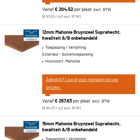
Vanaf
€ 204,52
per plaat
€ 67,05 / m2 excl. BTW
12mm Mahonie Bruynzeel Suprahecht,
kwaliteit A/B onbehandeld
Toepassing / Verlijming:
Exterieur - buitentoepassing
Houtsoort:
Mahonie
Zakelijk? Log in voor toegang tot uw
prijzen.
Vanaf
€ 257,63
per plaat
€ 84,47 / m2 excl. BTW
15mm Mahonie Bruynzeel Suprahecht,
kwaliteit A/B onbehandeld
Toepassing / Verlijming: