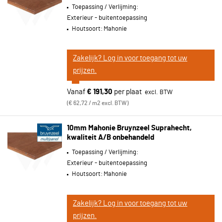
Toepassing / Verlijming:
Exterieur - buitentoepassing
Houtsoort:
Mahonie
Zakelijk? Log in voor toegang tot uw
prijzen.
Vanaf
€ 191,30
per plaat
€ 62,72 / m2 excl. BTW
10mm Mahonie Bruynzeel Suprahecht,
kwaliteit A/B onbehandeld
Toepassing / Verlijming:
Exterieur - buitentoepassing
Houtsoort:
Mahonie
Zakelijk? Log in voor toegang tot uw
prijzen.