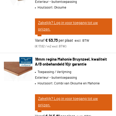
Exterieur - buitentoepassing
Houtsoort:
Okoume
Zakelijk? Log in voor toegang tot uw
prijzen.
Vanaf
€ 53,73
per plaat
€ 17,62 / m2 excl. BTW
18mm regina Mahonie Bruynzeel, kwaliteit
A/B onbehandeld 10jr garantie
Toepassing / Verlijming:
Exterieur - buitentoepassing
Houtsoort:
Combi van Okoume en Mahonie
Zakelijk? Log in voor toegang tot uw
prijzen.