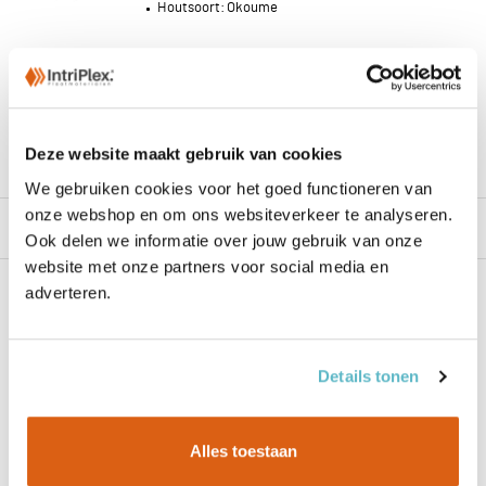
Houtsoort:
Okoume
Zakelijk? Log in voor toegang tot uw
prijzen.
Vanaf
€ 143,76
per plaat
Deze website maakt gebruik van cookies
€ 46,30 / m2 excl. BTW
We gebruiken cookies voor het goed functioneren van
onze webshop en om ons websiteverkeer te analyseren.
Levering rechtstreeks af importeur
Ook delen we informatie over jouw gebruik van onze
website met onze partners voor social media en
18mm Bruynzeel Hechthout, kwaliteit A/B
adverteren.
20jr garantie
Toepassing / Verlijming:
Exterieur - buitentoepassing
Details tonen
Houtsoort:
Okoume
Alles toestaan
Zakelijk? Log in voor toegang tot uw
prijzen.