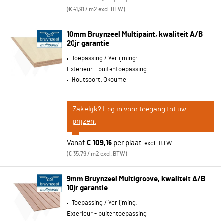
€ 41,91 / m2 excl. BTW
10mm Bruynzeel Multipaint, kwaliteit A/B
20jr garantie
Toepassing / Verlijming:
Exterieur - buitentoepassing
Houtsoort:
Okoume
Zakelijk? Log in voor toegang tot uw
prijzen.
Vanaf
€ 109,16
per plaat
€ 35,79 / m2 excl. BTW
9mm Bruynzeel Multigroove, kwaliteit A/B
10jr garantie
Toepassing / Verlijming:
Exterieur - buitentoepassing