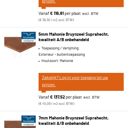
prijzen.
Vanaf
€ 116,81
per plaat
€ 38,30 / m2 excl. BTW
5mm Mahonie Bruynzeel Suprahecht,
kwaliteit A/B onbehandeld
Toepassing / Verlijming:
Exterieur - buitentoepassing
Houtsoort:
Mahonie
Zakelijk? Log in voor toegang tot uw
prijzen.
Vanaf
€ 137,52
per plaat
€ 45,09 / m2 excl. BTW
7mm Mahonie Bruynzeel Suprahecht,
kwaliteit A/B onbehandeld