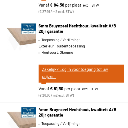
Vanaf
€ 84,38
per plaat
€ 27,66 / m2 excl. BTW
6mm Bruynzeel Hechthout, kwaliteit A/B
20jr garantie
Toepassing / Verlijming:
Exterieur - buitentoepassing
Houtsoort:
Okoume
Zakelijk? Log in voor toegang tot uw
prijzen.
Vanaf
€ 81,30
per plaat
€ 26,66 / m2 excl. BTW
4mm Bruynzeel Hechthout, kwaliteit A/B
20jr garantie
Toepassing / Verlijming: