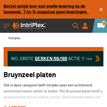
Bestel optijd voor een snelle levering na de
bouwvak. T/m 14 augustus geen leveringen.
0
Multiplex
NÚ, GROTE
BERKEN
BB/BB
ACTIE !! ->>
Bruynzeel platen
Ook in deze categorie heeft Intriplex weer een schitterend
assortiment weten samen te stellen. Met Bruynzeel platen heeft u
gegarandeerd succes tijdens uw klus. Deze multiplex platen zijn
namelijk opgebouwd uit gestoomde Okoume fineren die
Lees meer