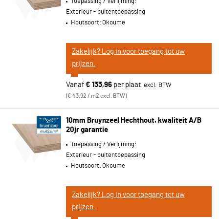
Toepassing / Verlijming:
Exterieur - buitentoepassing
Houtsoort:
Okoume
Zakelijk? Log in voor toegang tot uw
prijzen.
Vanaf
€ 133,96
per plaat
€ 43,92 / m2 excl. BTW
10mm Bruynzeel Hechthout, kwaliteit A/B
20jr garantie
Toepassing / Verlijming:
Exterieur - buitentoepassing
Houtsoort:
Okoume
Zakelijk? Log in voor toegang tot uw
prijzen.