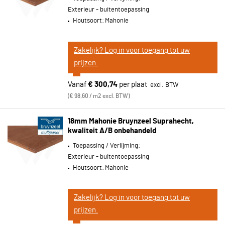
Exterieur - buitentoepassing
Houtsoort:
Mahonie
Zakelijk? Log in voor toegang tot uw
prijzen.
Vanaf
€ 300,74
per plaat
€ 98,60 / m2 excl. BTW
18mm Mahonie Bruynzeel Suprahecht,
kwaliteit A/B onbehandeld
Toepassing / Verlijming:
Exterieur - buitentoepassing
Houtsoort:
Mahonie
Zakelijk? Log in voor toegang tot uw
prijzen.