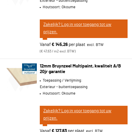
Exterieur - buitentoepassing
Houtsoort:
Okoume
Zakelijk? Log in voor toegang tot uw
prijzen.
Vanaf
€ 145,26
per plaat
€ 47,63 / m2 excl. BTW
12mm Bruynzeel Multipaint, kwaliteit A/B
20jr garantie
Toepassing / Verlijming:
Exterieur - buitentoepassing
Houtsoort:
Okoume
Zakelijk? Log in voor toegang tot uw
prijzen.
Vanaf
€ 127,83
per plaat