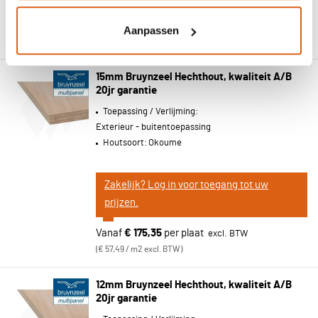
Vanaf
€ 173,07
per plaat
Aanpassen
€ 56,74 / m2 excl. BTW
15mm Bruynzeel Hechthout, kwaliteit A/B
20jr garantie
Toepassing / Verlijming:
Exterieur - buitentoepassing
Houtsoort:
Okoume
Zakelijk? Log in voor toegang tot uw
prijzen.
Vanaf
€ 175,35
per plaat
€ 57,49 / m2 excl. BTW
12mm Bruynzeel Hechthout, kwaliteit A/B
20jr garantie